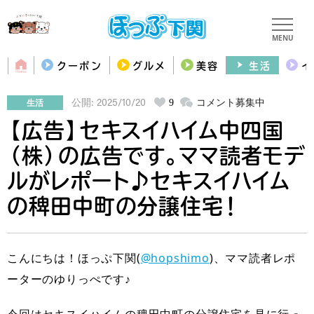
MENU
クーポン
グルメ
美容
生活
イ
生活
9
コメント募集中
公開: 2025/10/20
【広告】セキスイハイム中四国
（株）の広告です。ママ読者モデ
ルがレポート♪セキスイハイム
の稗田中町の分譲住宅！
こんにちは！ほっぷ下関(
@hopshimo
)、ママ読者レポ
ーターのゆりっぺです♪