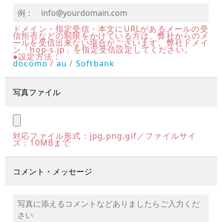
ドメイン・指定受信・本文にURLがあるメールの受
信拒否などの制限をかけている方は、弊社からのメ
ールを受信出来ない場合がございます。弊社ドメイ
ン「hop-s.jp」を指定受信設定してください。
●設定方法：
docomo
/
au
/
Softbank
写真ファイル
対応ファイル形式：jpg,png,gif／ファイルサイ
ズ：10MBまで
コメント・メッセージ