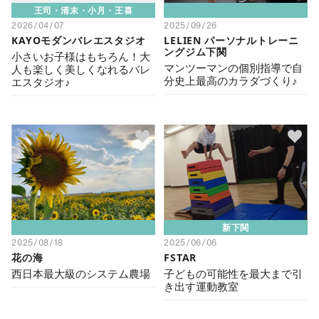
王司・清末・小月・王喜
2026/04/07
2025/09/26
KAYOモダンバレエスタジオ
LELIEN パーソナルトレーニ
ングジム下関
小さいお子様はもちろん！大
マンツーマンの個別指導で自
人も楽しく美しくなれるバレ
分史上最高のカラダづくり♪
エスタジオ♪
新下関
2025/08/18
2025/06/06
花の海
FSTAR
西日本最大級のシステム農場
子どもの可能性を最大まで引
き出す運動教室