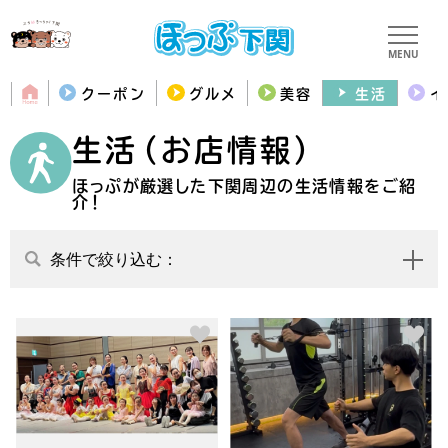
MENU
クーポン
グルメ
美容
生活
イ
生活（お店情報）
ほっぷが厳選した下関周辺の生活情報をご紹
介！