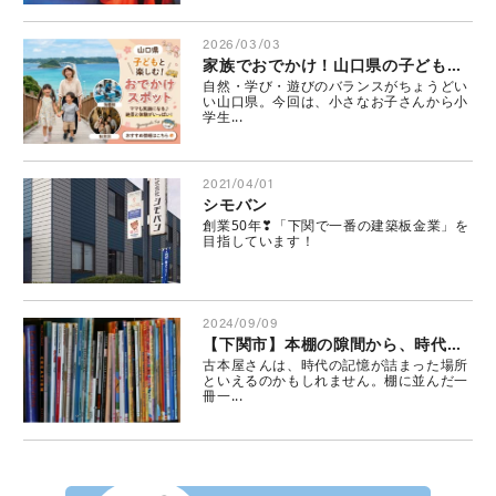
2026/03/03
家族でおでかけ！山口県の子ども連れにおすすめスポット
自然・学び・遊びのバランスがちょうどい
い山口県。今回は、小さなお子さんから小
学生...
2021/04/01
シモバン
創業50年❣「下関で一番の建築板金業」を
目指しています！
2024/09/09
【下関市】本棚の隙間から、時代の声が聞こえる古本屋、9/12にオープン！！
古本屋さんは、時代の記憶が詰まった場所
といえるのかもしれません。棚に並んだ一
冊一...