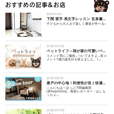
おすすめの記事＆お店
2024/11/01
下関 習字 美文字レッスン 玄泉書道会 草皎書道教室
子どもから大人まで楽しく書道が学べる♪
2026/05/29
ペットライフ～我が家の可愛いペット～
コメント顎にご飯粒...ついてますよ...笑コ
メント1歳の誕生日を迎えました。1...
2025/09/15
唐戸の中心地！利便性が良く快適な暮らしを実現！リヴィエールタワー下関海峡ヴィラ
こんにちは！ほっぷ下関編集部
(@hopshimo)、取材レポーター・はしも
っちゃ...
2026/05/06