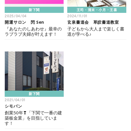
新下関
王司・清末・小月・王喜
2025/04/04
2024/11/01
開運サロン 閃 Sen
玄泉書道会 草皎書道教室
『あなたのしあわせ』最幸の
子どもから大人まで楽しく書
ラブラブ夫婦が叶えます！
道が学べる♪
新下関
2021/04/01
シモバン
創業50年❣「下関で一番の建
築板金業」を目指していま
す！