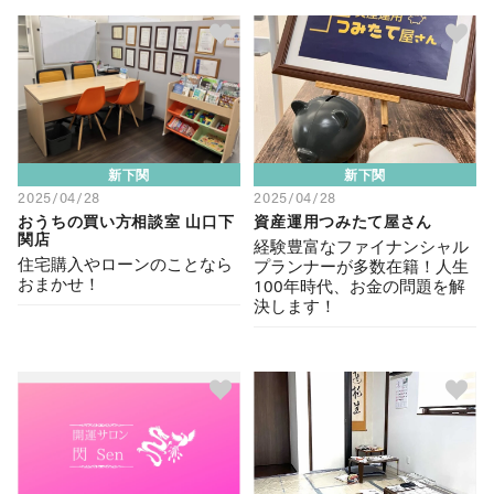
新下関
新下関
2025/04/28
2025/04/28
おうちの買い方相談室 山口下
資産運用つみたて屋さん
関店
経験豊富なファイナンシャル
住宅購入やローンのことなら
プランナーが多数在籍！人生
おまかせ！
100年時代、お金の問題を解
決します！