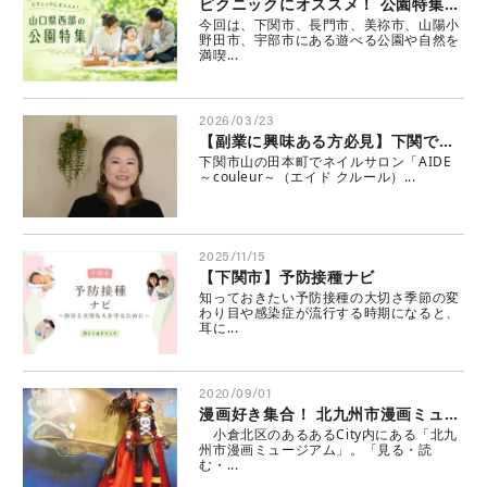
ピクニックにオススメ！ 公園特集♪ 山口県西部
今回は、下関市、長門市、美祢市、山陽小
野田市、宇部市にある遊べる公園や自然を
満喫...
2026/03/23
【副業に興味ある方必見】下関では数少ない、開業までを見据えた本格ネイルスクールが開講
下関市山の田本町でネイルサロン「AIDE
～couleur～（エイド クルール）...
2025/11/15
【下関市】予防接種ナビ
知っておきたい予防接種の大切さ季節の変
わり目や感染症が流行する時期になると、
耳に...
2020/09/01
漫画好き集合！ 北九州市漫画ミュージアム
小倉北区のあるあるCity内にある「北九
州市漫画ミュージアム」。「見る・読
む・...