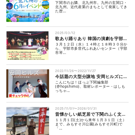
下関市のお隣、北九州市。九州の玄関口・
北九州。近代産業のまちとして発展してき
た歴...
2025/03/12
歌あり踊りあり 韓国の演劇を宇部で鑑賞しよう！
３月１２日（水）１４時と１８時３０分か
ら、宇部市多世代ふれあいセンター（宇部
市琴...
2022/11/26〜2022/11/27
今話題の大型分譲地 安岡ヒルズに行ってみた♪
こんにちは！ほっぷ下関編集部
(@hopshimo)、取材レポーター・はしも
っちゃ...
2025/11/01〜2026/01/31
昔懐かしい紙芝居で下関のふく文化を学ぼう
１１月１日(土)から来年１月３１日（土）
まで、みもすそ川公園(みもすそ川町)で
「...