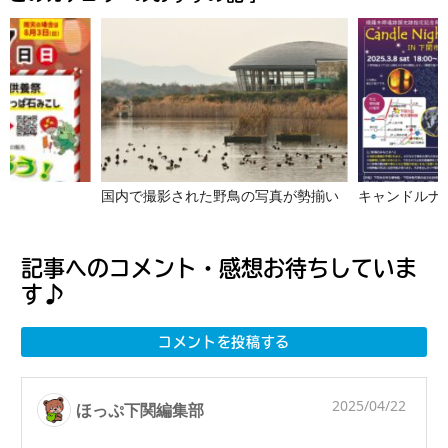
野鳥の写真が勢揃い
キャンドルナイト ２０２５ ｉｎ 下関市立考古博物館
GWは
記事へのコメント・感想お待ちしていま
す♪
コメントを投稿する
2025/04/22
ほっぷ下関編集部