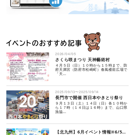
イベントのおすすめ記事
2026/04/05
さくら咲まつり 天神藝術村
４月５日（日）１０時から１５時まで、防
府天満宮（防府市松崎町）春風楼前広場で
「天...
2025/09/13〜2025/09/14
長門市で開催 西日本やきとり祭り
９月１３日（土）１４日（日）各１０時か
ら１７時（１４日は１６時）まで、山口県
漁協...
【北九州】6月イベント情報※6/5更新