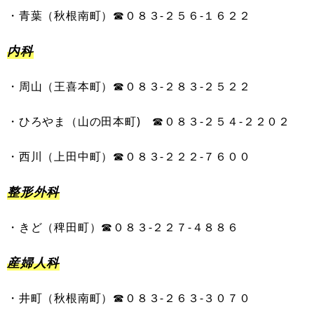
・
青葉
（
秋根南町
）
☎０８３-
２
５６
-
１６２２
内科
・
周山
（
王喜本町
）
☎０８３-
２
８３
-
２５２２
・
ひろやま
（
山の田本町
)
☎０８３-
２
５
４
-
２２０２
・
西川
（
上田中町
）
☎０８３-
２
２２
-
７６００
整形外科
・
きど
（
稗田町
）
☎０８３-
２
２７
-
４８８６
産婦人科
・
井町
（
秋根南町
）
☎︎０８３-
２
６３
-
３０７０