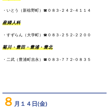
・
いとう
（
新椋野町
）
☎︎０８３-
２４２
-
４１１４
産婦人科
・
すずらん
（
大学町
）
☎０８３-
２５
２
-
２２００
菊川・豊田・豊浦・豊北
・
二武
（
豊浦町吉永
）
☎０８３-
７７
２
-
０８３５
８
月１４日(金)