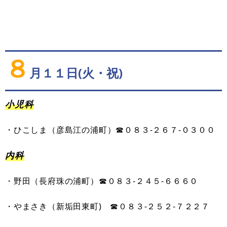
８
月１１日(火・祝)
小児科
・
ひこしま
（
彦島江の浦町
）
☎０８３-
２６７
-
０３００
内科
・
野田
（
長府珠の浦町
）
☎０８３-
２４５
-
６６６０
・
やまさき
（
新垢田
東
町
)
☎０８３-
２５２
-
７２２７