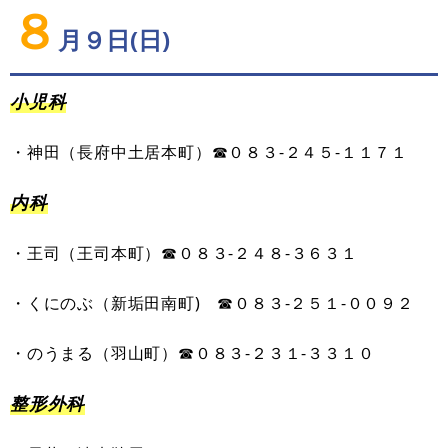
８
月９日(日)
小児科
・
神田
（
長府中土居本町
）
☎０８３-
２４５
-
１１７１
内科
・
王司
（
王司本町
）
☎０８３-
２
４
８
-
３６３１
・
くにのぶ
（
新垢田南町
)
☎０８３-
２５１
-
００９２
・
のうまる
（
羽山町
）
☎０８３-
２３１
-
３３１０
整形外科