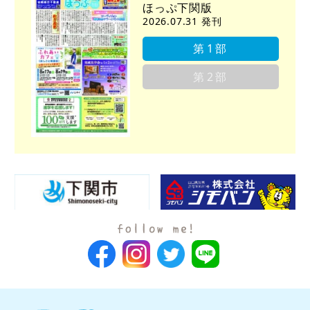
ほっぷ下関版
2026.07.31 発刊
第1部
第2部