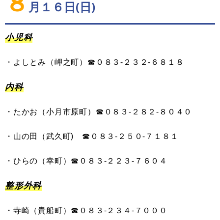
８
月１６日(日)
小児科
・
よしとみ
（
岬之町
）
☎０８３-
２３２
-
６８１８
内科
・
たかお
（
小月市原町
）
☎０８３-
２
８
２
-
８０４０
・
山の田
（
武久町
)
☎０８３-
２
５
０
-
７１８１
・
ひらの
（
幸町
）
☎０８３-
２
２
３
-
７６０４
整形外科
・
寺崎
（
貴船町
）
☎︎０８３-
２３４
-
７０００