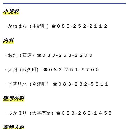
小児科
・
かねはら
（
生野町
）
☎０８３-
２５２
-
２１１２
内科
・
おだ
（
石原
）
☎０８３-
２
６３
-
２２００
・
大畑
（
武久町
)
☎０８３-
２
５１
-
６７００
・
下関リハ
（
今浦町
）
☎０８３-
２
３２
-
５８１１
整形外科
・
ふかほり
（
大字有富
）
☎︎０８３-
２
６３
-
１４５５
産婦人科