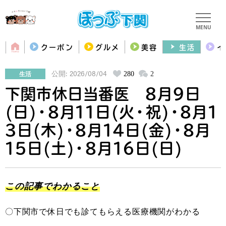
MENU
クーポン
グルメ
美容
生活
イ
生活
280
2
公開: 2026/08/04
下関市休日当番医 ８月９日
(日)・８月１１日(火・祝)・８月１
３日(木)・８月１４日(金)・８月
１５日(土)・８月１６日(日)
この記事でわかること
〇下関市
で休日でも診てもらえる医療機関がわかる