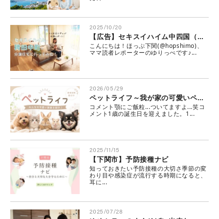
2025/10/20
【広告】セキスイハイム中四国（株）の広告です。ママ読者モデルがレポート♪セキスイハイムの稗田中町の分譲住宅！
こんにちは！ほっぷ下関(@hopshimo)、
ママ読者レポーターのゆりっぺです♪...
2026/05/29
ペットライフ～我が家の可愛いペット～
コメント顎にご飯粒...ついてますよ...笑コ
メント1歳の誕生日を迎えました。1...
2025/11/15
【下関市】予防接種ナビ
知っておきたい予防接種の大切さ季節の変
わり目や感染症が流行する時期になると、
耳に...
2025/07/28