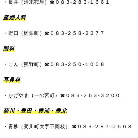
・
長井
（
清末鞍馬
）
☎︎０８３-
２８３
-
１６６１
産婦人科
・
野口
（
梶栗町
）
☎０８３-
２５８
-
２２７７
眼科
・
こん
（
熊野町
）
☎０８３-
２５０
-
１００８
耳鼻科
・
かげやま
（
一の宮町
）
☎０８３-
２６３
-
３２００
菊川・豊田・豊浦・豊北
・
青柳
（
菊川町大字下岡枝
）
☎０８３-
２８７
-
０５６３