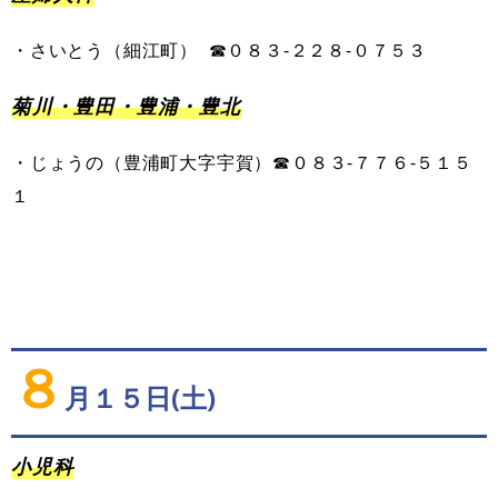
・
さいとう
（
細江町
）
☎０８３-
２２８
-
０７５３
菊川・豊田・豊浦・豊北
・
じょうの
（
豊浦町大字宇賀
）
☎０８３-
７７６
-
５１５
１
８
月１５日(土)
小児科