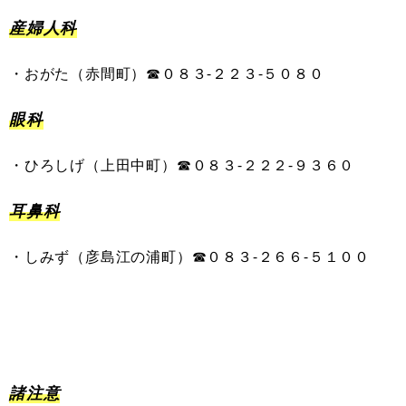
産婦人科
・
おがた
（
赤間町
）
☎０８３-
２２３
-
５０８０
眼科
・
ひろしげ
（
上田中町
）
☎０８３-
２２２
-
９３６０
耳鼻科
・
しみず
（
彦島江の浦町
）
☎０８３-
２
６６
-
５１００
諸注意