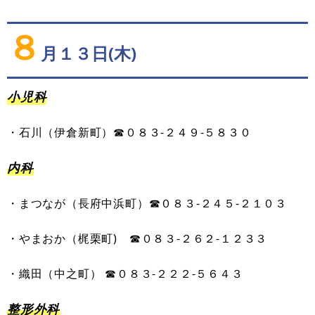
８
月１３日(木)
小児科
・
石川
（
伊倉新町
）
☎０８３-
２４９
-
５８３０
内科
・
まつなが
（
長府中浜町
）
☎０８３-
２４５
-
２１０３
・
やまおか
（
梶栗町
)
☎０８３-
２６２
-
１２３３
・
織田
（
中之町
）
☎０８３-
２２２
-
５６４３
整形外科