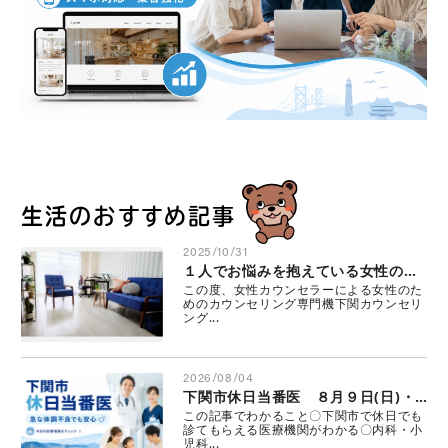
生活のおすすめ記事
2025/10/31
１人でお悩みを抱えている女性の方、ぜひ一度ご相談を。下関カウンセリングオフィス i
この度、女性カウンセラーによる女性のた
めのカウンセリング専門機下関カウンセリ
ング...
2026/08/04
下関市休日当番医 ８月９日(日)・８月１１日(火・祝)・８月１３日(木)・８月１４日(金)・８月１５日(土)・８月１６日(日)
この記事でわかること〇下関市で休日でも
診てもらえる医療機関がわかる〇内科・小
児科...