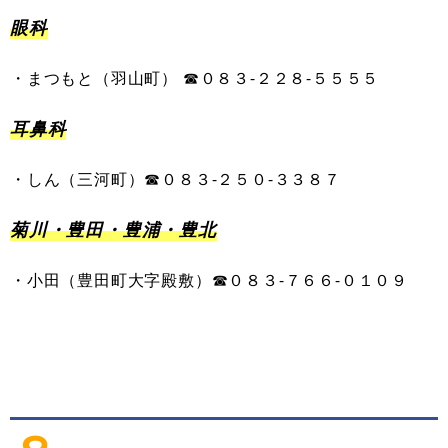
眼科
・
まつもと（羽山町
）
☎０８３-
２
２８
-
５５５５
耳鼻科
・
しん
（三河町）
☎０８３-
２５０
-
３３８７
菊川・豊田・豊浦・豊北
・
小田
（
豊田町大字殿敷
）
☎０８３-
７
６６
-
０１０９