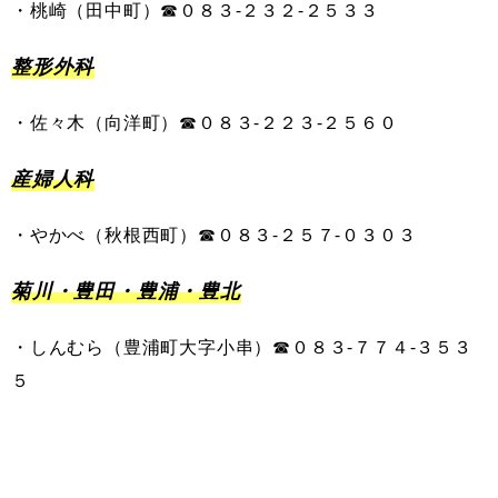
・
桃崎
（
田中町
）
☎０８３-
２３２
-
２５３３
整形外科
・
佐々木
（
向洋町
）
☎︎０８３-
２２３
-
２５６０
産婦人科
・
やかべ
（
秋根西町
）
☎０８３-
２５７
-
０３０３
菊川・豊田・豊浦・豊北
・
しんむら
（
豊浦町大字小串
）
☎０８３-
７７４
-
３５３
５