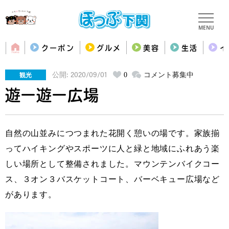
MENU
クーポン
グルメ
美容
生活
イ
観光
0
コメント募集中
公開: 2020/09/01
遊ー遊ー広場
自然の山並みにつつまれた花開く憩いの場です。家族揃
ってハイキングやスポーツに人と緑と地域にふれあう楽
しい場所として整備されました。マウンテンバイクコー
ス、３オン３バスケットコート、バーベキュー広場など
があります。