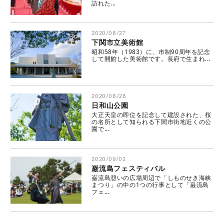
訪れた...
2020/08/27
下関市立美術館
昭和58年（1983）に、市制90周年を記念
して開館した美術館です。長府で生まれ...
2020/08/28
日和山公園
大正天皇の即位を記念して建設された、桜
の名所として知られる下関市街地近くの公
園で...
2020/09/02
巌流島フェスティバル
巌流島憩いの広場周辺で「しものせき海峡
まつり」の中の1つの行事として「巌流島
フェ...