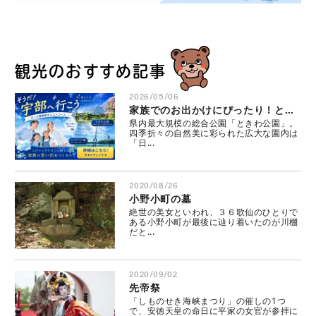
観光のおすすめ記事
2026/05/06
家族でのお出かけにぴったり！ときわ公園周辺を巡る♪～山口県観光モデルコース～
県内最大規模の総合公園「ときわ公園」。
四季折々の自然美に彩られた広大な園内は
「日...
2020/08/26
小野小町の墓
絶世の美女といわれ、３６歌仙のひとりで
ある小野小町が最後に辿り着いたのが川棚
だと...
2020/09/02
先帝祭
「しものせき海峡まつり」の催しの1つ
で、安徳天皇の命日に平家の女官が参拝に