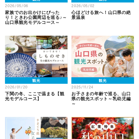
2026/05/06
2026/05/02
家族でのお出かけにぴった
心ほどける旅へ！山口県の絶
り！ときわ公園周辺を巡る♪～
景温泉
山口県観光モデルコース～
観光
観光
2026/01/20
2025/11/24
下関の冬、ここで温まる【観
お子さまの年齢で巡る、山口
光モデルコース】
県の観光スポット～乳幼児編
～