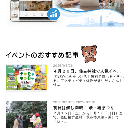
イベントのおすすめ記事
2026/04/26
４月２６日、住吉神社で人気イベント開催 ナンじゃモンじゃ
遊び心に火をつけろ！無料で遊べる・学べ
る。アクティビティ体験が盛りだくさん！
外...
2025/02/15〜2025/03/16
初日は催し満載！ 萩・椿まつり
２月１５日（土）から３月１６日（日）ま
で、笠山椿群生林（萩市椿東越ヶ浜）で
「萩・...