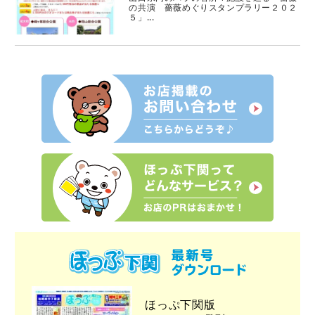
の共演 薔薇めぐりスタンプラリー２０２
５」...
ほっぷ下関版