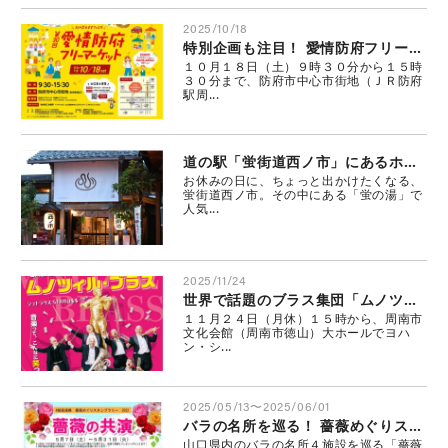
2025/10/18
特別企画も注目！ 愛情防府フリーマーケット
１０月１８日（土）９時３０分から１５時
３０分まで、防府市中心市街地（ＪＲ防府
駅周...
道の駅「蛍街道西ノ市」にあるホタルサウナをご存じですか？ 4月29日にはい草も設置
お休みの日に、ちょっと出かけたくなる、
蛍街道西ノ市。その中にある「蛍の湯」で
人気...
2025/11/24
世界で話題のブラス集団「ムノツィル・ブラス」が周南に！
１１月２４日（月休）１５時から、周南市
文化会館（周南市徳山）大ホールでヨハ
ン・シ...
2025/05/13〜2025/06/01
バラの名所を巡る！ 薔薇めぐりスタンプラリー実施中
山口県内のバラの名所４施設を巡る「薔薇