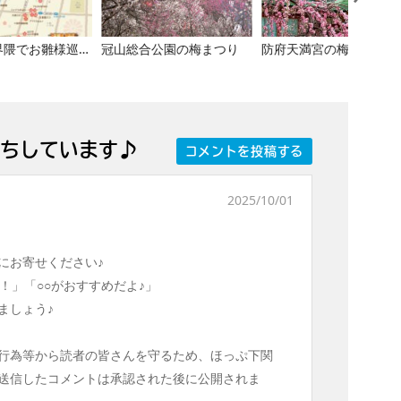
大殿大路界隈でお雛様巡り やまぐち大殿ひなさんぽ
冠山総合公園の梅まつり
防府天満宮の梅まつり
ちしています♪
コメントを投稿する
2025/10/01
にお寄せください♪
！」「○○がおすすめだよ♪」
ましょう♪
行為等から読者の皆さんを守るため、ほっぷ下関
送信したコメントは承認された後に公開されま