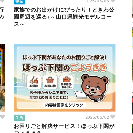
観光
6
2026/05/06
行
家族でのお出かけにぴったり！ときわ公
め
園周辺を巡る♪～山口県観光モデルコー
ス～
生活
2
2026/05/02
お困りごと解決サービス！ほっぷ下関が
ごようきき♪