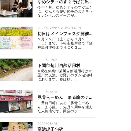
ゆめシティのすぐそばに出来た、レンタルスペースが熱い！
今年４月、ゆめシティのすぐ近く
に、なんとも使い勝手のよさそう
なレンタルスペースが...
2025/02/22〜2025/03/09
初日はメインフェスタ開催！ 笠戸島河津桜まつり
２月２２日（土）から３月９日
（日）まで、下松市笠戸島で「笠
戸島河津桜まつり２０２...
2020/09/02
下関市菊川自然活用村
※現在休業中菊川自然活用村は木
屋川の支流、歌野川のダム湖湖畔
にあります。春は桜、...
2020/08/26
豚骨らーめん まる龍のテイクアウト
豊前田町にある「豚骨らーめ
ん まる龍」。先月２周年を迎え
た人気店です。同店のラ...
2020/08/26
高浜虚子句碑