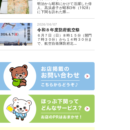
明治から昭和にかけて活躍した俳
人、高浜虚子が昭和3年（1928）
に下関を訪れた際...
2026/06/07
令和８年度防府航空祭
６月７日（日）８時１５分（開門
７時３０分）から１４時３０分ま
で、航空自衛隊防府北...