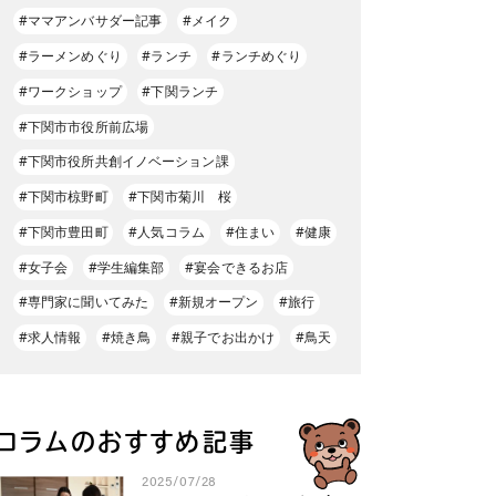
#ママアンバサダー記事
#メイク
#ラーメンめぐり
#ランチ
#ランチめぐり
#ワークショップ
#下関ランチ
#下関市市役所前広場
#下関市役所共創イノベーション課
#下関市椋野町
#下関市菊川 桜
#下関市豊田町
#人気コラム
#住まい
#健康
#女子会
#学生編集部
#宴会できるお店
#専門家に聞いてみた
#新規オープン
#旅行
#求人情報
#焼き鳥
#親子でお出かけ
#鳥天
コラムのおすすめ記事
2025/07/28