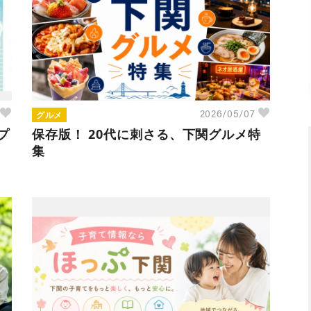
グルメ
2026/05/07
プ
保存版！ 20代に刺さる、下関グルメ特
集