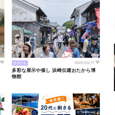
イベント
7
2026/05/17
多彩な展示や催し 浜崎伝建おたから博
物館