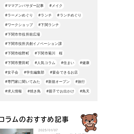
#ママアンバサダー記事
#メイク
#ラーメンめぐり
#ランチ
#ランチめぐり
#ワークショップ
#下関ランチ
#下関市市役所前広場
#下関市役所共創イノベーション課
#下関市椋野町
#下関市菊川 桜
#下関市豊田町
#人気コラム
#住まい
#健康
#女子会
#学生編集部
#宴会できるお店
#専門家に聞いてみた
#新規オープン
#旅行
#求人情報
#焼き鳥
#親子でお出かけ
#鳥天
コラムのおすすめ記事
2025/01/07