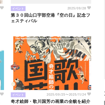
イベント
5
2025/09/28
第３０回山口宇部空港『空の日』記念フ
ェスティバル
イベント
8
2025/09/25〜2025/11/24
設
奇才絵師・歌川国芳の画業の全貌を紹介