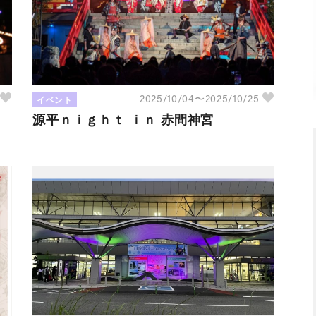
イベント
5
2025/10/04〜2025/10/25
源平ｎｉｇｈｔ ｉｎ 赤間神宮