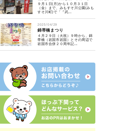
９月１日(月)から１０月３１日
（金）まで、みもすそ川公園(みも
すそ川町)で「『武...
2025/04/29
錦帯橋まつり
４月２９日（火祝）９時から、錦
帯橋（岩国市岩国）とその周辺で
岩国市合併２０周年記...