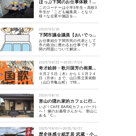
ほっぷ下関のお仕事体験！こども編集員が行く
このコーナーは小学3年生～高校3
年生が「こども編集員」となり、
様々な企業や施設を...
2020/05/20
下関市議会議員【おいでっちゃ商店街】
お仕事紹介下関市民の代表として
市の政治に携わるお仕事です。下
関の問題について解決...
2025/09/25〜2025/11/24
奇才絵師・歌川国芳の画業の全貌を紹介する展覧会開催！
９月２５日（木）から１１月２４
日（月休）まで、山口県立美術館
（山口市亀山町）で特...
2020/08/13
形山の隠れ家的カフェに行ってきました
いざ！CAFE BARK(カフェバーク)
へ！ 嫁のお義母さんから、形山に
ある「C...
2025/09/01〜2025/10/31
歴史体感☆紙芝居 武蔵・小次郎 巌流島の決闘