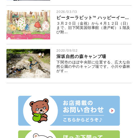
2026/03/13
ピーターラビット™ ハッピーイースター
３月２０日（金祝）から４月１２日（日）
まで、旧下関英国領事館（唐戸町）１階及
び附...
2020/09/02
深坂自然の森キャンプ場
下関市のほぼ中央部に位置する、広大な自
然公園の中のキャンプ場です。小川や森林
がす...