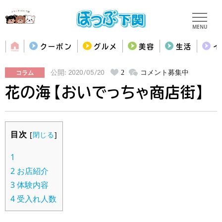
MENU
クーポン
グルメ
美容
生活
イ
コラム
2
コメント募集中
公開: 2020/05/20
花の海【おいでっちゃ商店街】
目次
[
閉じる
]
1
2
お店紹介
3
体験内容
4
受入れ人数