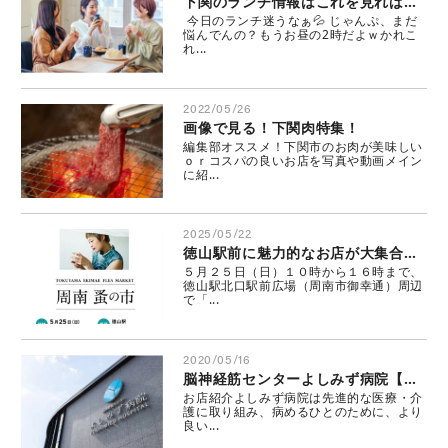
下関のランチ情報はこれを見ればＯＫ！ ほっぷ編集部オススメ
今日のランチ迷うなぁ💦 じゃんぷ、まだ
悩んでんの？もうお昼の2時だよｗかれこ
れ...
2022/05/26
画像で見る！下関肉特集！
編集部オススメ！下関市のお肉が美味しい
ｏｒコスパの良いお店を写真や動画メイン
に紹...
2025/05/22
徳山駅前に魅力的なお店が大集合！ 周南 蚤の市
５月２５日（日）１０時から１６時まで、
徳山駅北口駅前広場（周南市御幸通）周辺
で「...
2020/05/16
脳神経筋センターよしみず病院【おいでっちゃ商店街】
お店紹介よしみず病院は先進的な医療・介
護に取り組み、病めるひとのために、より
良い...