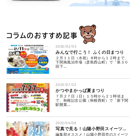
コラムのおすすめ記事
2026/02/03
みんなで行こう！ ふくの日まつり
２月１１日（水祝）８時から１２時まで、
下関南風泊市場（彦島西山町）で「第３０
回下...
2025/07/23
かつやまかっぱ夏まつり
７月２７日（日）１５時から２１時頃ま
で、秋根記念公園（秋根西町）で「新下関
駅開業...
2022/04/08
写真で見る！山陽小野田スイーツ特集
編集部オススメ！山陽小野田市のスイーツ