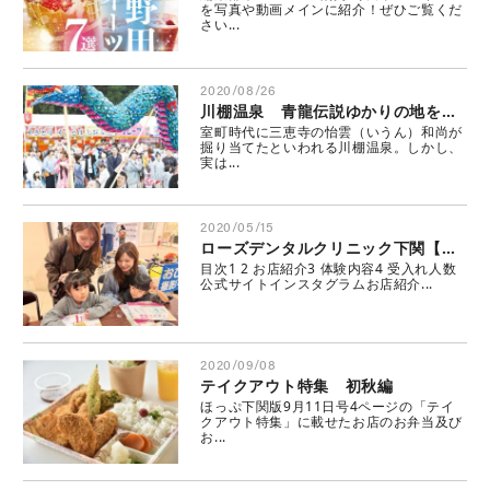
を写真や動画メインに紹介！ぜひご覧くだ
さい...
2020/08/26
川棚温泉 青龍伝説ゆかりの地を巡る
室町時代に三恵寺の怡雲（いうん）和尚が
掘り当てたといわれる川棚温泉。しかし、
実は...
2020/05/15
ローズデンタルクリニック下関【おいでっちゃ商店街】
目次1 2 お店紹介3 体験内容4 受入れ人数
公式サイトインスタグラムお店紹介...
2020/09/08
テイクアウト特集 初秋編
ほっぷ下関版9月11日号4ページの「テイ
クアウト特集」に載せたお店のお弁当及び
お...