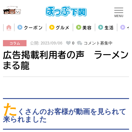
MENU
クーポン
グルメ
美容
生活
イ
コラム
0
コメント募集中
公開: 2023/09/06
広告掲載利用者の声 ラーメン
まる龍
た
くさんのお客様が動画を見られて
来られました