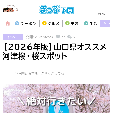
MENU
クーポン
グルメ
美容
生活
イ
イベント
27
3
公開: 2026/02/23
【2026年版】山口県オススメ
河津桜・桜スポット
[PR]#関とら本店←クリックしてね