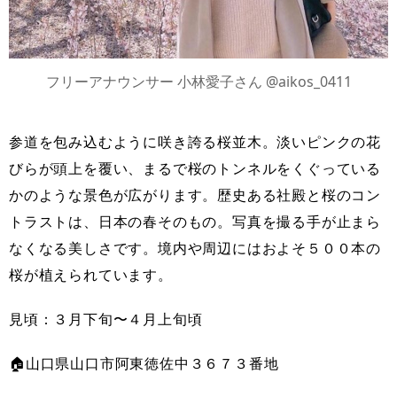
フリーアナウンサー 小林愛子さん @aikos_0411
参道を包み込むように咲き誇る桜並木。淡いピンクの花
びらが頭上を覆い、まるで桜のトンネルをくぐっている
かのような景色が広がります。歴史ある社殿と桜のコン
トラストは、日本の春そのもの。写真を撮る手が止まら
なくなる美しさです。境内や周辺にはおよそ５００本の
桜が植えられています。
見頃：３月下旬〜４月上旬頃
🏠山口県山口市阿東徳佐中３６７３番地