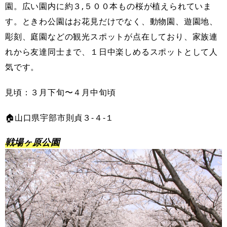
園。広い園内に約３,５００本もの桜が植えられていま
す。ときわ公園はお花見だけでなく、動物園、遊園地、
彫刻、庭園などの観光スポットが点在しており、家族連
れから友達同士まで、１日中楽しめるスポットとして人
気です。
見頃：３月下旬〜４月中旬頃
🏠山口県宇部市則貞３-４-１
戦場ヶ原公園