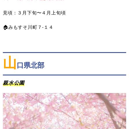
見頃：３月下旬〜４月上旬頃
🏠みもすそ川町７-１４
山
口県北部
親水公園