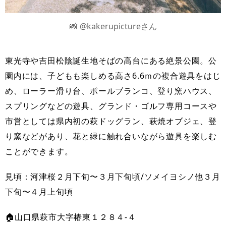
📸 @kakerupictureさん
東光寺や吉田松陰誕生地そばの高台にある絶景公園。公
園内には、子どもも楽しめる高さ6.6ｍの複合遊具をはじ
め、ローラー滑り台、ポールブランコ、登り窯ハウス、
スプリングなどの遊具、グランド・ゴルフ専用コースや
市営としては県内初の萩ドッグラン、萩焼オブジェ、登
り窯などがあり、花と緑に触れ合いながら遊具を楽しむ
ことができます。
見頃：河津桜２月下旬〜３月下旬頃/ソメイヨシノ他３月
下旬〜４月上旬頃
🏠山口県萩市大字椿東１２８４-４