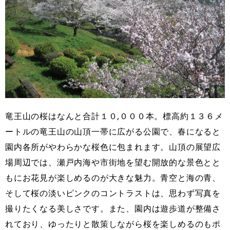
竜王山の桜はなんと合計１０,０００本。標高約１３６メ
ートルの竜王山の山頂一帯に広がる公園で、春になると
園内各所がやわらかな桜色に包まれます。山頂の展望広
場周辺では、瀬戸内海や市街地を望む開放的な景色とと
もにお花見が楽しめるのが大きな魅力。青空と海の青、
そして桜の淡いピンクのコントラストは、思わず写真を
撮りたくなる美しさです。また、園内は遊歩道が整備さ
れており、ゆったりと散策しながら桜を楽しめるのもポ