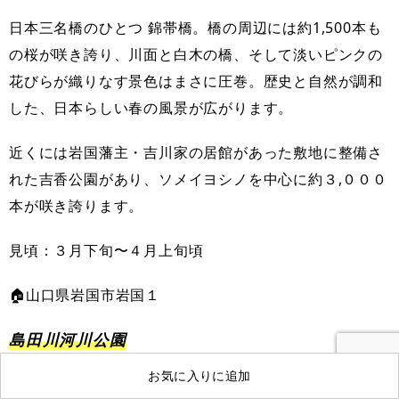
日本三名橋のひとつ
錦帯橋
。橋の周辺には約1,500本も
の桜が咲き誇り、川面と白木の橋、そして淡いピンクの
花びらが織りなす景色はまさに圧巻。歴史と自然が調和
した、日本らしい春の風景が広がります。
近くには岩国藩主・吉川家の居館があった敷地に整備さ
れた吉香公園があり、ソメイヨシノを中心に約３,０００
本が咲き誇ります。
見頃：３月下旬〜４月上旬頃
🏠山口県岩国市岩国１
島田川河川公園
お気に入りに追加