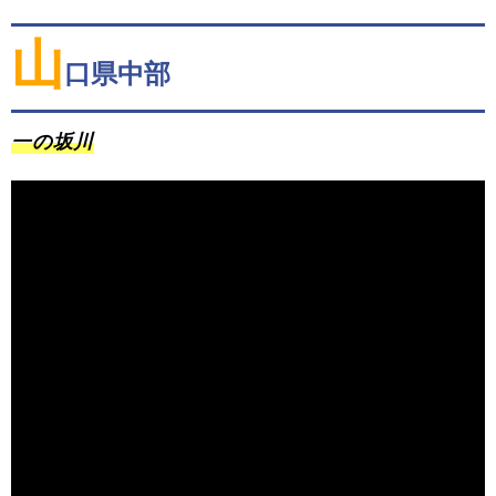
山
口県中部
一の坂川