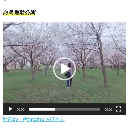
向島運動公園
動
画
プ
レ
ー
ヤ
ー
00:00
00:08
動画by
@tmomo_v17さん