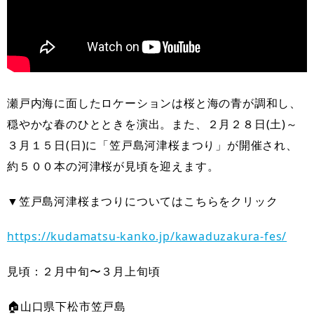
瀬戸内海に面したロケーションは桜と海の青が調和し、
穏やかな春のひとときを演出。また、２月２８日(土)～
３月１５日(日)に「笠戸島河津桜まつり」が開催され、
約５００本の河津桜が見頃を迎えます。
▼笠戸島河津桜まつりについてはこちらをクリック
https://kudamatsu-kanko.jp/kawaduzakura-fes/
見頃：２月中旬〜３月上旬頃
🏠山口県下松市笠戸島