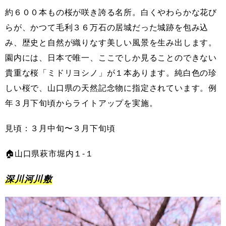
約６００本もの桜が咲き誇る名所。白くやわらかな花び
らが、かつて毛利３６万石の居城だった城跡を包み込
み、歴史と自然が織りなす美しい風景を生み出します。
園内には、日本で唯一、ここでしか見ることのできない
貴重な桜「ミドリヨシノ」が１本あります。純白色の珍
しい桜で、山口県の天然記念物に指定されています。例
年３月下旬頃からライトアップを実施。
見頃：３月中旬〜３月下旬頃
🏠山口県萩市堀内１-１
深川河川敷