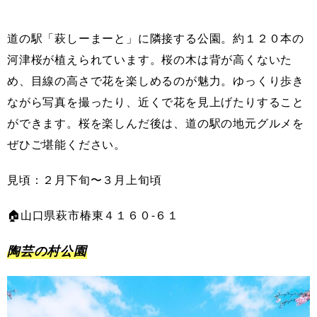
道の駅「萩しーまーと」に隣接する公園。約１２０本の
河津桜が植えられています。桜の木は背が高くないた
め、目線の高さで花を楽しめるのが魅力。ゆっくり歩き
ながら写真を撮ったり、近くで花を見上げたりすること
ができます。桜を楽しんだ後は、道の駅の地元グルメを
ぜひご堪能ください。
見頃：２月下旬〜３月上旬頃
🏠山口県萩市椿東４１６０-６１
陶芸の村公園