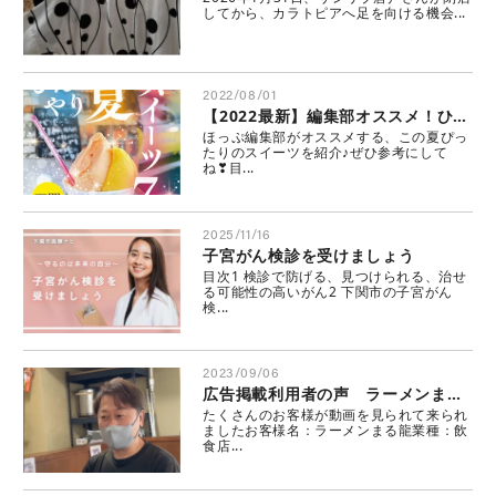
してから、カラトピアへ足を向ける機会...
2022/08/01
【2022最新】編集部オススメ！ひんやり夏スイーツ特集♪
ほっぷ編集部がオススメする、この夏ぴっ
たりのスイーツを紹介♪ぜひ参考にして
ね❣目...
2025/11/16
子宮がん検診を受けましょう
目次1 検診で防げる、見つけられる、治せ
る可能性の高いがん2 下関市の子宮がん
検...
2023/09/06
広告掲載利用者の声 ラーメンまる龍
たくさんのお客様が動画を見られて来られ
ましたお客様名：ラーメンまる龍業種：飲
食店...