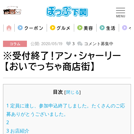
MENU
クーポン
グルメ
美容
生活
イ
コラム
3
コメント募集中
公開: 2020/05/19
※受付終了！アン・シャーリー
【おいでっちゃ商店街】
目次
[
閉じる
]
1
定員に達し、参加申込終了しました。たくさんのご応
募ありがとうございました。
2
3
お店紹介