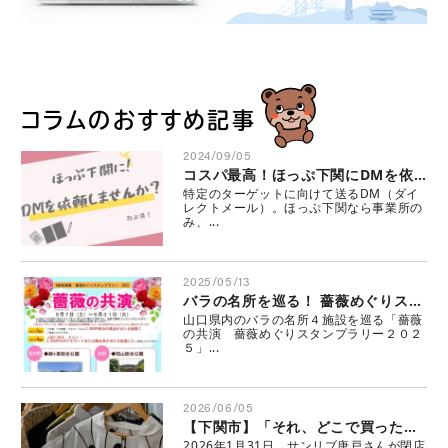
コラムのおすすめ記事
2024/09/05
コスパ最高！ほっぷ下関にDMを依頼しませんか？ 1通6.2円～
特定のターゲットに向けて送るDM（ダイ
レクトメール）。ほっぷ下関なら事業所の
み、...
2025/05/13
バラの名所を巡る！ 薔薇めぐりスタンプラリー実施中
山口県内のバラの名所４施設を巡る「薔薇
の共演 薔薇めぐりスタンプラリー２０２
５」...
2026/06/05
【下関市】「それ、どこで買ったの？」と聞かれるような、とっておきの一着に出会える店。カラトピアの中の、グランツ(GLANZ)さん
2026年1月31日、サンリブ唐戸さんが閉店