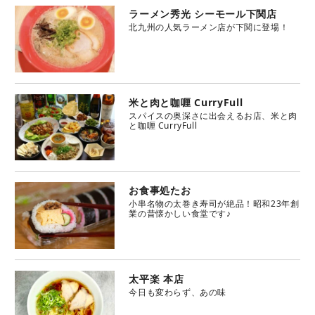
ラーメン秀光 シーモール下関店
北九州の人気ラーメン店が下関に登場！
米と肉と咖喱 CurryFull
スパイスの奥深さに出会えるお店、米と肉
と咖喱 CurryFull
お食事処たお
小串名物の太巻き寿司が絶品！昭和23年創
業の昔懐かしい食堂です♪
太平楽 本店
今日も変わらず、あの味