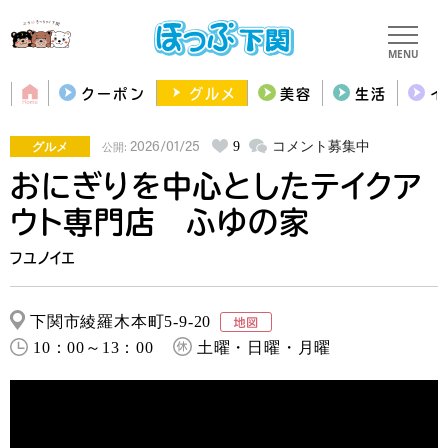
MENU
クーポン
グルメ
美容
生活
イ
グルメ
9
コメント募集中
2026/01/25
公開:
おにぎりを中心としたテイクア
ウト専門店 ふゆの家
フユノイエ
下関市綾羅木本町5-9-20
10：00～13：00
土曜・日曜・月曜