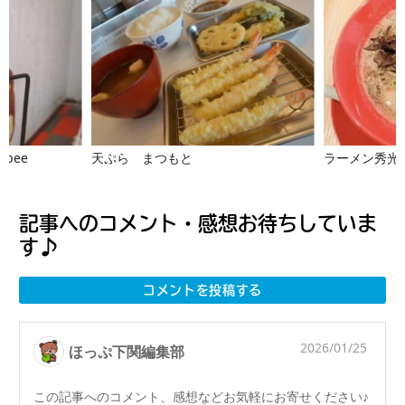
bee
天ぷら まつもと
ラーメン秀光
記事へのコメント・感想お待ちしていま
す♪
コメントを投稿する
2026/01/25
ほっぷ下関編集部
この記事へのコメント、感想などお気軽にお寄せください♪