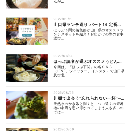
んが...
2022/09/19
山口県ランチ巡り パート14 定番から穴場まで❣人気店にほっぷ下関の編集部が行ってみた♪
ほっぷ下関の編集部が山口県のオススメラ
ンチスポットを紹介！お出かけの際の食事
選び...
2022/01/24
ほっぷ読者が選ぶオススメうどん屋は？～マーケティングデータ～
今回は、「ほっぷ下関」の各ＳＮＳ
（LINE、ツイッター、インスタ）で山口県
及び北...
2025/08/25
川棚で出会う“忘れられない一杯”─LUTEA CAFEの天然氷かき氷─
天然氷のかき氷と聞くと、つい遠くの避暑
地の名店を思い浮かべてしまう人も多いの
では...
2026/03/09