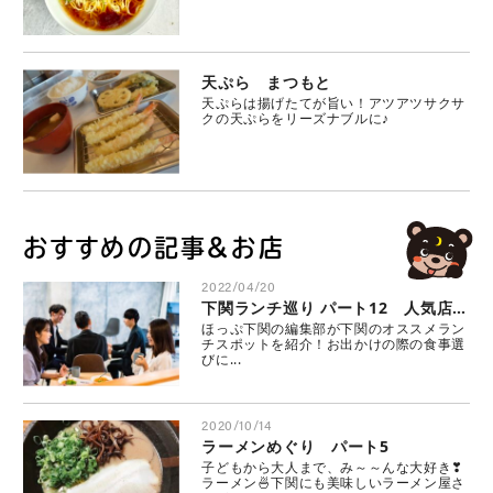
天ぷら まつもと
天ぷらは揚げたてが旨い！アツアツサクサ
クの天ぷらをリーズナブルに♪
おすすめの記事＆お店
2022/04/20
下関ランチ巡り パート12 人気店にほっぷ下関編集部が行ってみた
ほっぷ下関の編集部が下関のオススメラン
チスポットを紹介！お出かけの際の食事選
びに...
2020/10/14
ラーメンめぐり パート5
子どもから大人まで、み～～んな大好き❣
ラーメン🍜下関にも美味しいラーメン屋さ