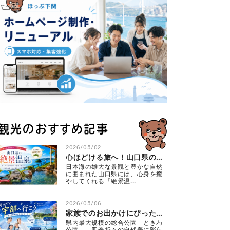
観光のおすすめ記事
2026/05/02
心ほどける旅へ！山口県の絶景温泉
日本海の雄大な景観と豊かな自然
に囲まれた山口県には、心身を癒
やしてくれる「絶景温...
2026/05/06
家族でのお出かけにぴったり！ときわ公園周辺を巡る♪～山口県観光モデルコース～
県内最大規模の総合公園「ときわ
公園」。四季折々の自然美に彩ら