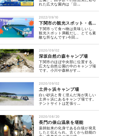
れた広大な園内は「日...
2022/09/10
下関市の観光スポット・名所めぐり 山陰編
下関市って食べ物は美味しいし、
観光スポット満載だし、とても素
敵な所なんです♪今回...
2020/09/02
深坂自然の森キャンプ場
下関市のほぼ中央部に位置する、
広大な自然公園の中のキャンプ場
です。小川や森林がす...
2020/09/02
土井ヶ浜キャンプ場
白い砂浜と青く澄んだ海が美しい
土井ヶ浜にあるキャンプ場です。
テントサイトは芝張り...
2020/08/20
長門の俵山温泉を堪能
薬師如来の化身である白猿が発見
したと伝えられ、古くから効能の