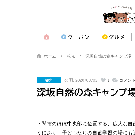
クーポン
グルメ
ホーム
観光
深坂自然の森キャンプ場
観光
1
コメン
公開: 2020/09/02
深坂自然の森キャンプ
下関市のほぼ中央部に位置する、広大な自
くにあり、子どもたちの自然学習の場にも