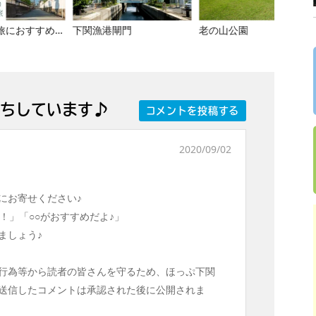
女子ひとり旅におすすめ！山口県で“心が整う”癒し旅ガイド
下関漁港閘門
老の山公園
日和山
ちしています♪
コメントを投稿する
2020/09/02
にお寄せください♪
！」「○○がおすすめだよ♪」
ましょう♪
行為等から読者の皆さんを守るため、ほっぷ下関
送信したコメントは承認された後に公開されま