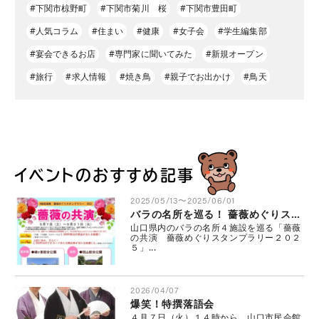
#下関市椋野町
#下関市菊川 桜
#下関市豊田町
#人気コラム
#住まい
#健康
#女子会
#学生編集部
#宴会できるお店
#専門家に聞いてみた
#新規オープン
#旅行
#求人情報
#焼き鳥
#親子でお出かけ
#鳥天
イベントのおすすめ記事
2025/05/13〜2025/06/01
バラの名所を巡る！ 薔薇めぐりスタンプラリー実施中
山口県内のバラの名所４施設を巡る「薔薇
の共演 薔薇めぐりスタンプラリー２０２
５」...
2026/04/07
爆笑！特撰落語会
４月７日（火）１４時から、山口市民会館