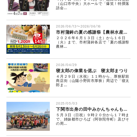
（山口市中央）大ホールで「爆笑！特撰落
語会...
2026/06/13〜2026/06/16
市村蒲鉾の夏の感謝祭【農林水産大臣賞を受賞した白波が半額！】
２０２６年６月１３日（土）から１６日
（火）まで、市村蒲鉾各店で「夏の感謝祭
農林...
2026/04/29
寝太郎の偉業を偲ぶ 寝太郎まつり
４月２９日（水祝）１１時から、厚狭駅前
商店街（山陽小野田市厚狭）周辺で「寝太
郎ま...
2025/05/03
下関市出身の田中みかんちゃんも登場！源平まつり
５月３日（日祝）９時２０分から１７時ま
で、姉妹都市ひろば（阿弥陀寺町）及びそ
の周...