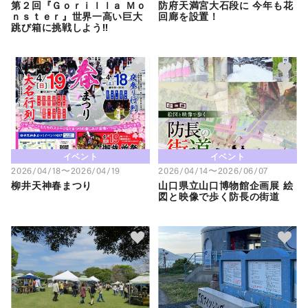
第２回『Ｇｏｒｉｌｌａ Ｍｏ
防府天満宮大石段に 今年も花
ｎｓｔｅｒ』世界一高い巨大
回廊を設置！
跳び箱に挑戦しよう‼
イベント
イベント
2026/04/18〜2026/04/19
2026/04/14〜2026/06/07
柳井天神春まつり
山口県立山口博物館企画展 絵
図と映像で歩く防長の街道