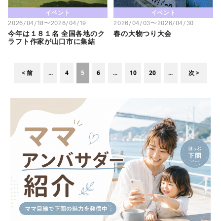
イベント
イベント
2026/04/18〜2026/04/19
2026/04/03〜2026/04/30
今年は１８１名 全国各地のク
春の大物つり大会
ラフト作家が山口市に集結
< 前
...
4
5
6
...
10
20
...
次 >