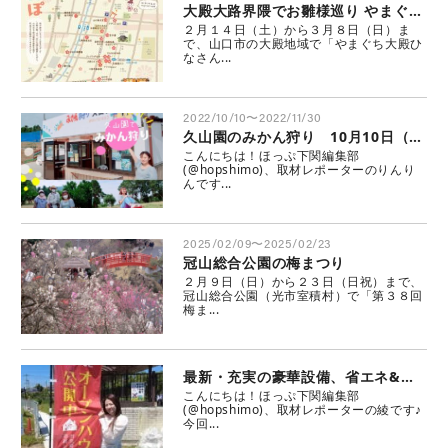
大殿大路界隈でお雛様巡り やまぐち大殿ひなさんぽ
２月１４日（土）から３月８日（日）ま
で、山口市の大殿地域で「やまぐち大殿ひ
なさん...
2022/10/10〜2022/11/30
久山園のみかん狩り 10月10日（月祝）よりスタート！【下関市味覚狩り】
こんにちは！ほっぷ下関編集部
(@hopshimo)、取材レポーターのりんり
んです...
2025/02/09〜2025/02/23
冠山総合公園の梅まつり
２月９日（日）から２３日（日祝）まで、
冠山総合公園（光市室積村）で「第３８回
梅ま...
最新・充実の豪華設備、省エネ&抗菌・防カビ住宅！駅近で利便性も良し！プランタウン小野田駅前
こんにちは！ほっぷ下関編集部
(@hopshimo)、取材レポーターの綾です♪
今回...