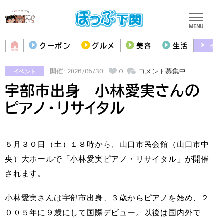
MENU
クーポン
グルメ
美容
生活
イ
イベント
0
コメント募集中
開催: 2026/05/30
宇部市出身 小林愛実さんの
ピアノ・リサイタル
５月３０日（土）１８時から、山口市民会館（山口市中
央）大ホールで「小林愛実ピアノ・リサイタル」が開催
されます。
小林愛実さんは宇部市出身、３歳からピアノを始め、２
００５年に９歳にして国際デビュー。以後は国内外で