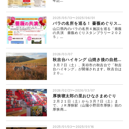
年記...
2025/05/13〜2025/06/01
バラの名所を巡る！ 薔薇めぐりスタンプラリー実施中
山口県内のバラの名所４施設を巡る「薔薇
の共演 薔薇めぐりスタンプラリー２０２
５」...
2026/03/07
秋吉台ハイキング 山焼き後の自然を観察しよう
３月７日（土）、美祢市の秋吉台で「秋吉
台ハイキング」が開催されます。秋吉台は
２０...
2026/02/21〜2026/03/07
厚狭寝太郎の里おひなさまめぐり
２月２１日（土）から３月７日（土）ま
で、ＪＲ厚狭駅（山陽小野田市厚狭）前の
厚狭商...
2025/01/03〜2025/01/16