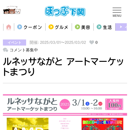
MENU
クーポン
グルメ
美容
生活
イ
イベント
0
開催: 2025/03/01〜2025/03/02
コメント募集中
ルネッサながと アートマーケッ
トまつり