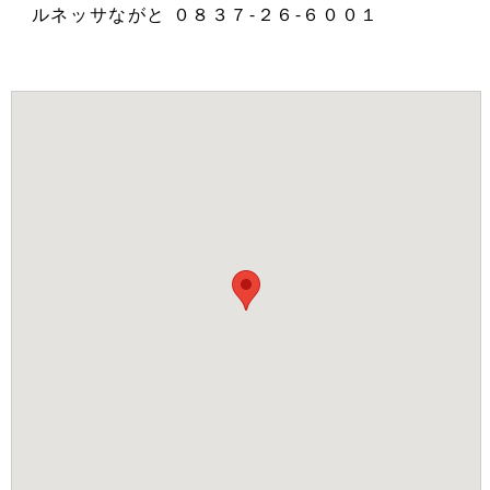
ルネッサながと ０８３７‐２６‐６００１