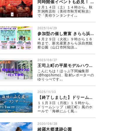
同時開催イベントも必見！ 美祢ランタンナイトフェスティバル
２月１４日（土）１４時から、秋
芳洞商店街（美祢市秋芳町秋吉）
で「美祢ランタンナイ...
2025/04/29
参加型の催し豊富 きらら浜で春まつり開催！
４月２９日（火祝）９時から１６
時まで、新光産業きらら浜自然観
察公園（山口市阿知須...
2023/08/27
王司上町の平屋モデルハウス2棟を紹介！～王司エリアの平屋を見に行こう！～
こんにちは！ほっぷ下関編集部
(@hopshimo)、取材レポーターの
ゆりっぺです...
2025/11/03
【終了しました】ドリームシップ 海峡にふく風のコンサート
１１月３日（月祝）１５時から、
ドリームシップ（細江町）風のホ
ールで「海峡にふく風...
2020/08/28
綾羅木郷遺跡公園