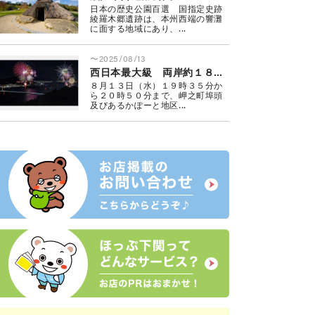
日本の歴史公園百選 国指定史跡
綾羅木郷遺跡は、本州西端の響灘
に面する地域にあり、...
〜2025/08/13
西日本最大級 両岸約１８０００発 関門海峡花火大会
８月１３日（水）１９時３５分か
ら２０時５０分まで、岬之町埠頭
及びあるかぽーと地区...