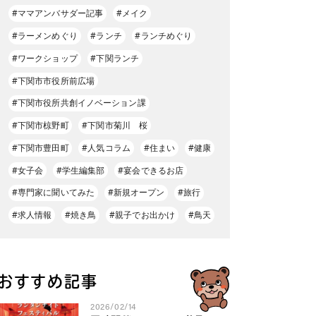
#ママアンバサダー記事
#メイク
#ラーメンめぐり
#ランチ
#ランチめぐり
#ワークショップ
#下関ランチ
#下関市市役所前広場
#下関市役所共創イノベーション課
#下関市椋野町
#下関市菊川 桜
#下関市豊田町
#人気コラム
#住まい
#健康
#女子会
#学生編集部
#宴会できるお店
#専門家に聞いてみた
#新規オープン
#旅行
#求人情報
#焼き鳥
#親子でお出かけ
#鳥天
おすすめ記事
2026/02/14