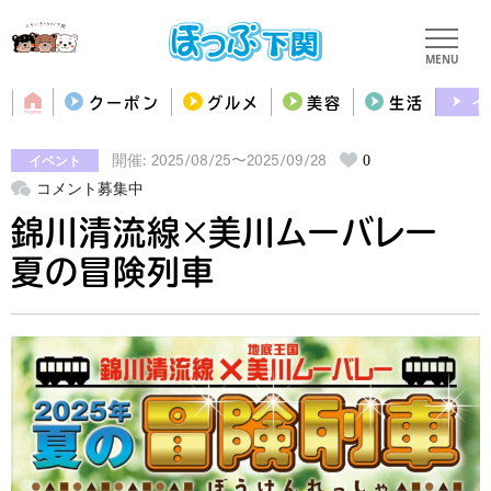
MENU
クーポン
グルメ
美容
生活
イ
イベント
0
開催: 2025/08/25〜2025/09/28
コメント募集中
錦川清流線×美川ムーバレー
夏の冒険列車