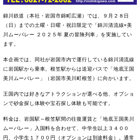
錦川鉄道（本社・岩国市錦町広瀬）では、９月２８日
（日）までの土曜・日曜・祝日限定で「錦川清流線×美
川ムーバレー ２０２５年 夏の冒険列車」を実施してい
ます。
本企画では、同社が岩国市内で運行している錦川清流線
に岩国駅から乗車。根笠駅からは送迎バスで「地底王国
美川ムーバレー」（岩国市美川町根笠）に向かいます。
王国内では好きなアトラクションが選べる他、オプショ
ンで砂金探し体験や宝石探し体験も可能です。
料金は、岩国駅～根笠駅間の往復運賃と「地底王国美川
ムーバレー」入国料を合わせて、中学生以上３４００
円、小学生１７００円（オプションは別途料金）。通常