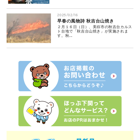
2025/02/16
早春の風物詩 秋吉台山焼き
２月１６日（日）、美祢市の秋吉台カルス
ト台地で「秋吉台山焼き」が実施されま
す。秋...