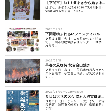
【下関市】3/1！餅まきから始まるのは、老舗の意地を、ふわりと焼いたパン屋さん。新規オープンです。
ぱぱん。ルポさん詳細2026年3月1日(日)
9:00 OPEN餅まき 8:45...
2025/09/23
下関動物ふれあいフェスティバル２０２５
９月２３日（火祝）１０時から１４時ま
で、下関市動物愛護管理センター「動物ふ
れ愛ラ...
2026/02/11
早春の風物詩 秋吉台山焼き
２月１１日（水祝）、美祢市の秋吉台カル
スト台地で「秋吉台山焼き」が実施されま
す。...
2025/08/03〜2025/08/05
５日は大花火大会 防府天満宮御誕辰祭
８月３日（日）から５日（火）まで、防府
天満宮（防府市松崎町）他で「御誕辰祭」
が行...