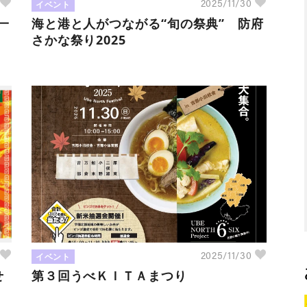
イベント
0
2025/11/30
一
海と港と人がつながる“旬の祭典” 防府
さかな祭り2025
イベント
7
2025/11/30
せ
第３回うべＫＩＴＡまつり