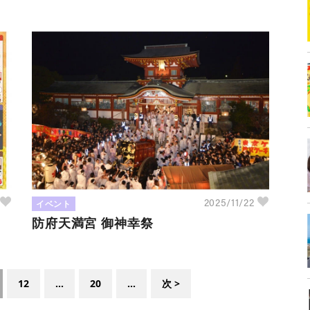
イベント
3
2025/11/22
防府天満宮 御神幸祭
12
...
20
...
次 >