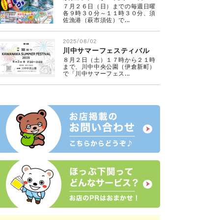
７月２６日（日）までの毎週日曜
各９時３０分～１１時３０分、須
佐漁港（萩市須佐）で...
2025/08/02
川中サマーフェスティバル
８月２日（土）１７時から２１時
まで、川中中央公園（伊倉新町）
で「川中サマーフェス...