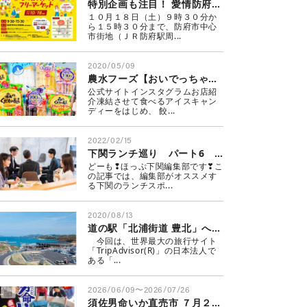
特別企画も注目！ 愛情防府フリーマーケット
１０月１８日（土）９時３０分か
ら１５時３０分まで、防府市中心
市街地（ＪＲ防府駅周...
2020/05/09
農水フーズ【おいでっちゃ商店街】
公式サイトインスタグラムお店紹
介凍結させて食べるアイスキャン
ディーをはじめ、 餃...
2022/02/15
下関ランチ巡り パート6 定番から穴場まで❣人気店に編集部が行ってみた♪
どーも❢ほっぷ下関編集部です❣こ
の記事では、編集部がオススメす
る下関のランチスポ...
2020/08/13
道の駅「北浦街道 豊北」へ行こう♪
今回は、世界最大の旅行サイト
「TripAdvisor(R)」の日本法人で
ある「...
2026/06/09〜2026/07/26
須佐男命いか直売市 ７月２６日まで毎週日曜に開催中