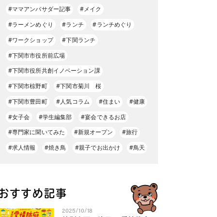
#ママアンバサダー記事
#メイク
#ラーメンめぐり
#ランチ
#ランチめぐり
#ワークショップ
#下関ランチ
#下関市市役所前広場
#下関市役所共創イノベーション課
#下関市椋野町
#下関市菊川 桜
#下関市豊田町
#人気コラム
#住まい
#健康
#女子会
#学生編集部
#宴会できるお店
#専門家に聞いてみた
#新規オープン
#旅行
#求人情報
#焼き鳥
#親子でお出かけ
#鳥天
おすすめ記事
2025/10/18