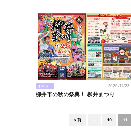
イベント
2025/11/2
柳井市の秋の祭典！ 柳井まつり
< 前
...
10
11